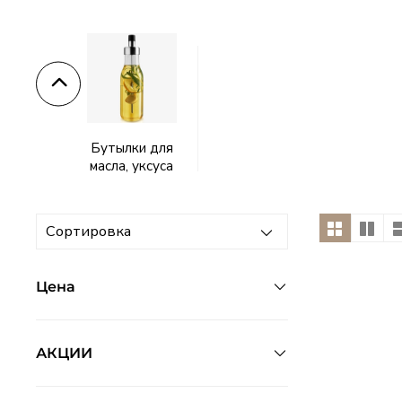
Тарелки
Lenox
–
американский
Бутылки для
масла, уксуса
фарфор
с
историей
Цена
АКЦИИ