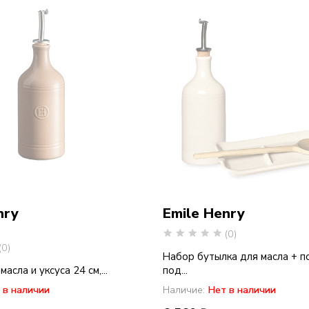
nry
Emile Henry
(0)
(0)
Набор бутылка для масла + п
асла и уксуса 24 см,...
под...
 в наличии
Наличие:
Нет в наличии