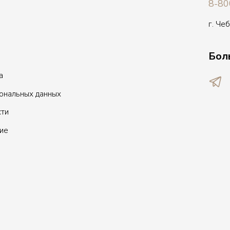
8-80
г. Че
Бол
а
сональных данных
сти
ие