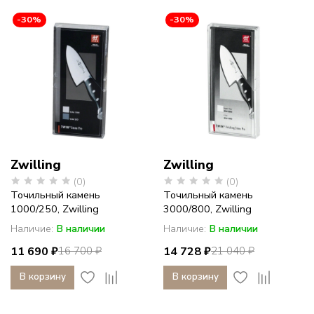
фарфор
-30%
-30%
с
историей
Zwilling
Zwilling
(0)
(0)
Точильный камень
Точильный камень
1000/250, Zwilling
3000/800, Zwilling
Наличие:
В наличии
Наличие:
В наличии
11 690 ₽
14 728 ₽
16 700 ₽
21 040 ₽
В корзину
В корзину