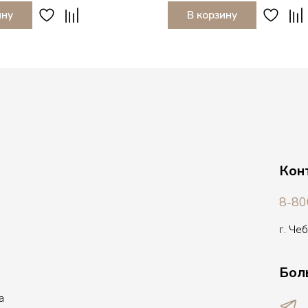
ину
В корзину
Кон
8-80
г. Че
Бол
а