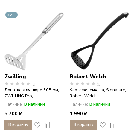
американский
фарфор
ХИТ
с
историей
Zwilling
Robert Welch
(0)
(0)
Лопатка для пюре 305 мм,
Картофелемялка, Signature,
ZWILLING Pro,...
Robert Welch
Наличие:
В наличии
Наличие:
В наличии
5 700 ₽
1 990 ₽
В корзину
В корзину