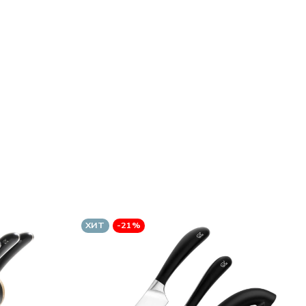
ХИТ
-21%