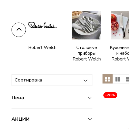
Тарелки
Lenox
–
американский
Robert Welch
Столовые
Кухонны
приборы
и наб
фарфор
Robert Welch
Robert 
с
историей
-28%
Цена
АКЦИИ