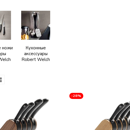
е ножи
Кухонные
оры
аксессуары
Welch
Robert Welch
-28%