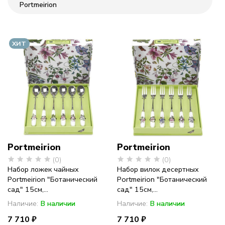
Portmeirion
фарфор
с
ХИТ
историей
Portmeirion
Portmeirion
(0)
(0)
Набор ложек чайных
Набор вилок десертных
Portmeirion "Ботанический
Portmeirion "Ботанический
сад" 15см,...
сад" 15см,...
Наличие:
В наличии
Наличие:
В наличии
7 710 ₽
7 710 ₽