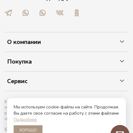
О компании
Покупка
Сервис
Вы принимаете условия политики в отношении обработки
Мы используем cookie-файлы на сайте. Продолжая,
персональных данных и пользовательского соглашения каждый
Вы даете свое согласие на работу с этими файлами
раз, когда оставляете свои данные в любой форме обратной
связи на сайте etiket.online
Подробнее
© 2017 — 2026. etiket.online
ХОРОШО