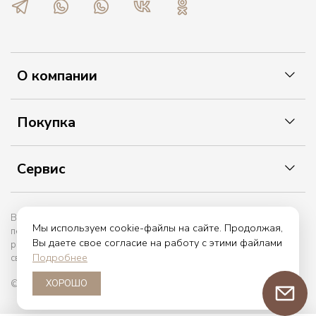
О компании
Покупка
Сервис
Вы принимаете условия политики в отношении обработки
Мы используем cookie-файлы на сайте. Продолжая,
персональных данных и пользовательского соглашения каждый
Вы даете свое согласие на работу с этими файлами
раз, когда оставляете свои данные в любой форме обратной
Подробнее
связи на сайте etiket.online
ХОРОШО
© 2017 — 2026. etiket.online