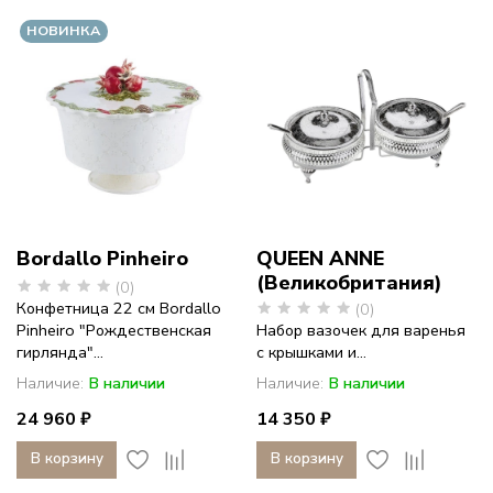
фарфор
НОВИНКА
с
историей
Bordallo Pinheiro
QUEEN ANNE
(Великобритания)
(0)
Конфетница 22 см Bordallo
(0)
Pinheiro "Рождественская
Набор вазочек для варенья
гирлянда"...
с крышками и...
Наличие:
В наличии
Наличие:
В наличии
24 960 ₽
14 350 ₽
В корзину
В корзину