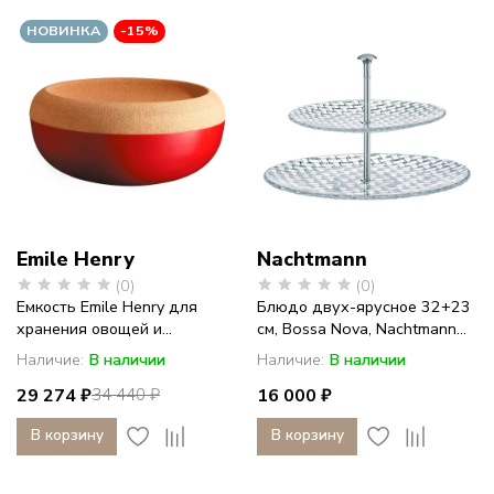
фарфор
НОВИНКА
-15%
с
историей
Emile Henry
Nachtmann
(0)
(0)
Емкость Emile Henry для
Блюдо двух-ярусное 32+23
хранения овощей и...
см, Bossa Nova, Nachtmann...
Наличие:
В наличии
Наличие:
В наличии
29 274 ₽
16 000 ₽
34 440 ₽
В корзину
В корзину