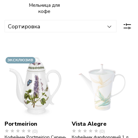
Мельница для
фарфор
кофе
с
историей
ЭКСКЛЮЗИВ
Portmeirion
Vista Alegre
(0)
(0)
Кофейник Portmeirion Сирень
Кофейник фарфоровый 1 л,