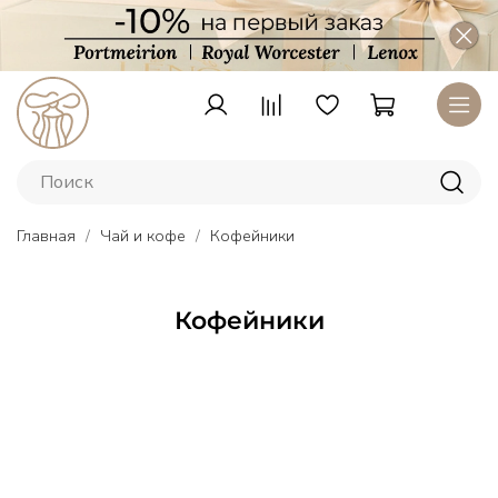
Главная
Чай и кофе
Кофейники
Кофейники
Тарелки
Lenox
–
американский