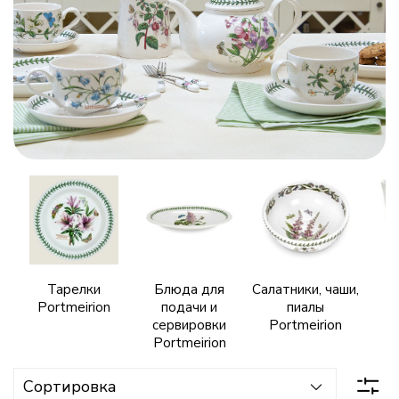
фарфор
с
историей
Тарелки
Блюда для
Салатники, чаши,
Portmeirion
подачи и
пиалы
Po
сервировки
Portmeirion
Portmeirion