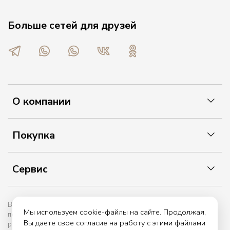
Больше сетей для друзей
О компании
Покупка
Сервис
Вы принимаете условия политики в отношении обработки
Мы используем cookie-файлы на сайте. Продолжая,
персональных данных и пользовательского соглашения каждый
Вы даете свое согласие на работу с этими файлами
раз, когда оставляете свои данные в любой форме обратной