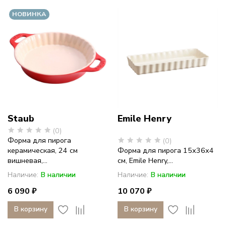
фарфор
НОВИНКА
с
историей
Staub
Emile Henry
(0)
Форма для пирога
(0)
керамическая, 24 см
Форма для пирога 15х36x4
вишневая,...
см, Emile Henry,...
Наличие:
В наличии
Наличие:
В наличии
6 090 ₽
10 070 ₽
В корзину
В корзину