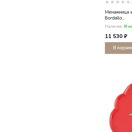
Менажница wi
Bordallo...
Наличие:
В н
11 530 ₽
В корзи