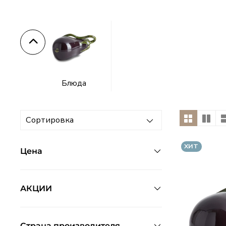
Тарелки
Lenox
–
американский
Блюда
фарфор
с
историей
ХИТ
Цена
АКЦИИ
Страна производителя