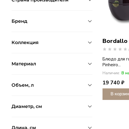
Бренд
Bordallo
Коллекция
Блюдо для го
Материал
Pinheiro...
Наличие:
В н
19 740 ₽
Объем, л
В корзи
Диаметр, см
Длина, см