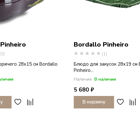
 Pinheiro
Bordallo Pinheiro
(0)
(1)
рячего 28х15 см Bordallo
Блюдо для закусок 28х19 см 
Pinheiro...
аличии
Наличие:
В наличии
5 680 ₽
ну
В корзину