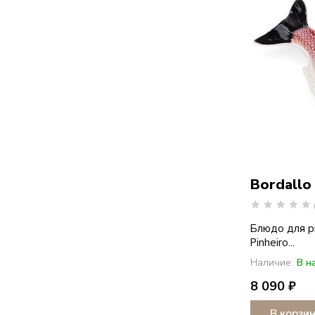
Bordallo
Блюдо для р
Pinheiro...
Наличие:
В н
8 090 ₽
В корзи