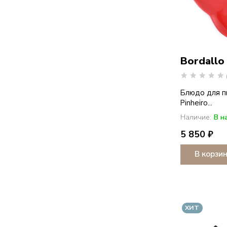
Bordallo
Блюдо для пи
Pinheiro...
Наличие:
В н
5 850 ₽
В корзи
ХИТ