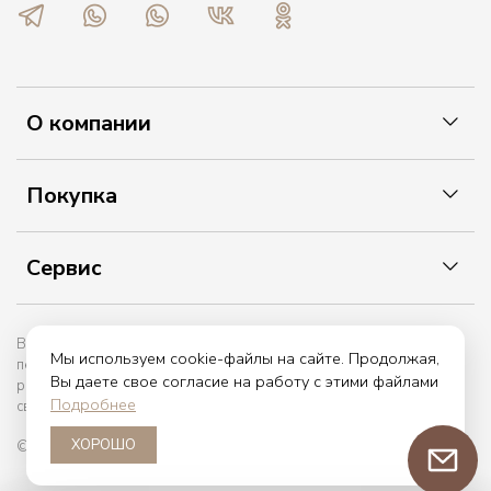
О компании
Покупка
Сервис
Вы принимаете условия политики в отношении обработки
Мы используем cookie-файлы на сайте. Продолжая,
персональных данных и пользовательского соглашения каждый
Вы даете свое согласие на работу с этими файлами
раз, когда оставляете свои данные в любой форме обратной
Подробнее
связи на сайте etiket.online
ХОРОШО
© 2017 — 2026. etiket.online