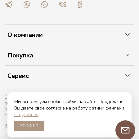
О компании
Покупка
Сервис
Вы принимаете условия политики в отношении обработки
Мы используем cookie-файлы на сайте. Продолжая,
персональных данных и пользовательского соглашения каждый
Вы даете свое согласие на работу с этими файлами
раз, когда оставляете свои данные в любой форме обратной
Подробнее
связи на сайте etiket.online
ХОРОШО
© 2017 — 2026. etiket.online