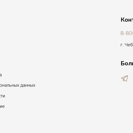
Кон
8-80
г. Че
Бол
а
сональных данных
сти
ие