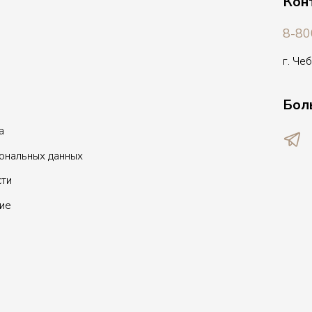
Кон
8-80
г. Че
Бол
а
сональных данных
сти
ие