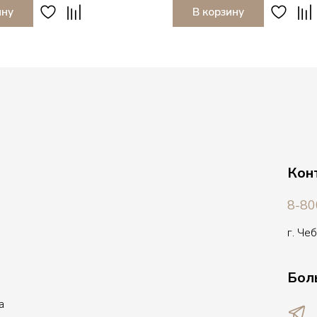
ину
В корзину
Кон
8-80
г. Че
Бол
а