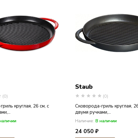
Staub
(0)
(0)
риль круглая, 26 см, с
Сковорода-гриль круглая, 26
и,...
двумя ручками,...
наличии
Наличие:
В наличии
24 050 ₽