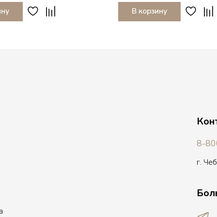
ину
В корзину
Кон
8-80
г. Че
Бол
а