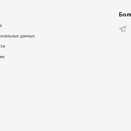
Бол
а
сональных данных
сти
ие