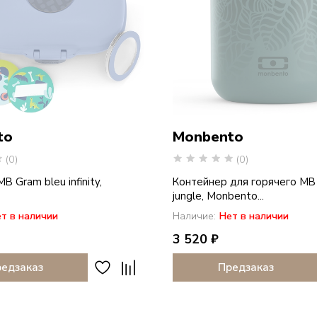
to
Monbento
(0)
(0)
B Gram bleu infinity,
Контейнер для горячего MB
jungle, Monbento...
т в наличии
Наличие:
Нет в наличии
3 520 ₽
едзаказ
Предзаказ