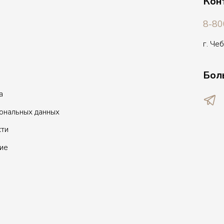
Кон
8-80
г. Че
Бол
а
сональных данных
сти
ие