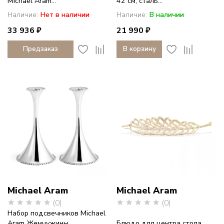
Michael Aram...
42 см, сталь...
Наличие:
Нет в наличии
Наличие:
В наличии
33 936 ₽
21 990 ₽
Предзаказ
В корзину
Michael Aram
Michael Aram
(0)
(0)
Набор подсвечников Michael
Aram Жемчужины
Блюдо для центра стола