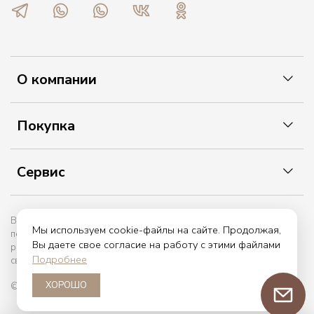
О компании
Покупка
Сервис
Вы принимаете условия политики в отношении обработки
Мы используем cookie-файлы на сайте. Продолжая,
персональных данных и пользовательского соглашения каждый
Вы даете свое согласие на работу с этими файлами
раз, когда оставляете свои данные в любой форме обратной
Подробнее
связи на сайте etiket.online
ХОРОШО
© 2017 — 2026. etiket.online