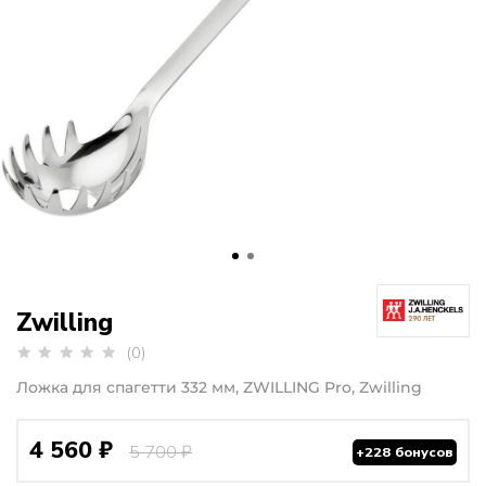
Zwilling
(0)
Ложка для спагетти 332 мм, ZWILLING Pro, Zwilling
4 560 ₽
5 700 ₽
+228 бонусов