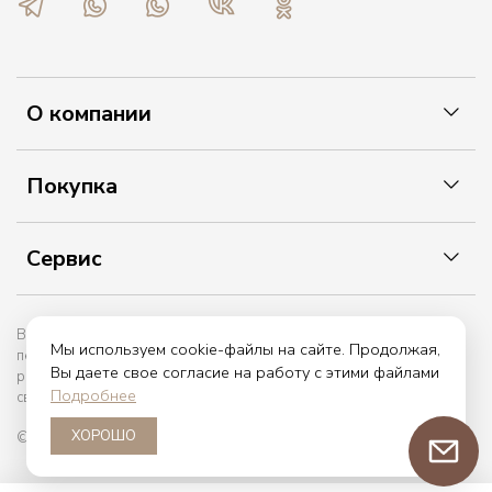
О компании
Покупка
Сервис
Вы принимаете условия политики в отношении обработки
Мы используем cookie-файлы на сайте. Продолжая,
персональных данных и пользовательского соглашения каждый
Вы даете свое согласие на работу с этими файлами
раз, когда оставляете свои данные в любой форме обратной
Подробнее
связи на сайте etiket.online
ХОРОШО
© 2017 — 2026. etiket.online