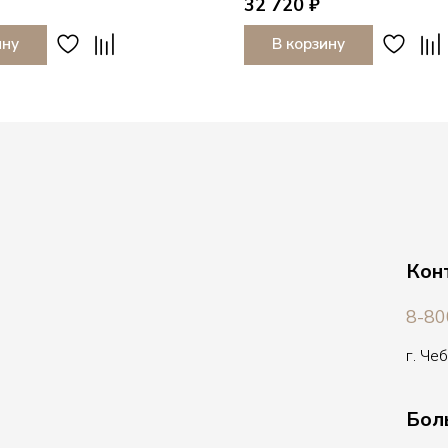
32 720 ₽
ину
В корзину
Кон
8-80
г. Че
Бол