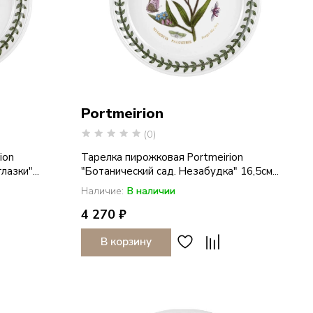
Portmeirion
(0)
ion
Тарелка пирожковая Portmeirion
азки"...
"Ботанический сад. Незабудка" 16,5см...
Наличие:
В наличии
4 270 ₽
В корзину