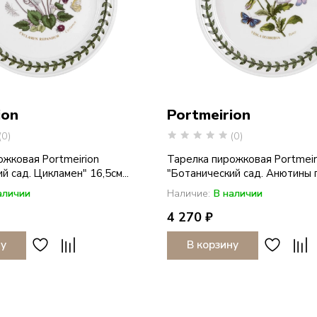
ion
Portmeirion
(0)
(0)
ожковая Portmeirion
Тарелка пирожковая Portmeir
й сад. Цикламен" 16,5см...
"Ботанический сад. Анютины гл
аличии
Наличие:
В наличии
4 270 ₽
ну
В корзину