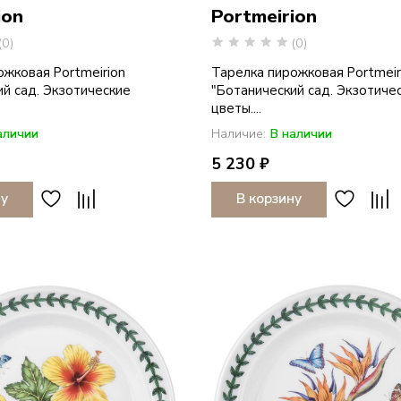
ion
Portmeirion
(0)
(0)
ожковая Portmeirion
Тарелка пирожковая Portmeir
ий сад. Экзотические
"Ботанический сад. Экзотиче
цветы....
аличии
Наличие:
В наличии
5 230 ₽
ну
В корзину