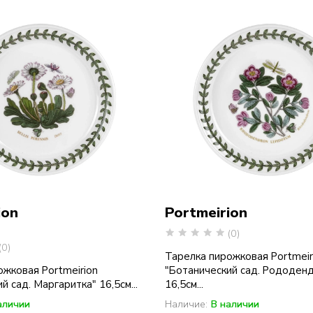
ion
Portmeirion
(0)
(0)
Тарелка пирожковая Portmeir
ожковая Portmeirion
"Ботанический сад. Рододен
й сад. Маргаритка" 16,5см...
16,5см...
аличии
Наличие:
В наличии