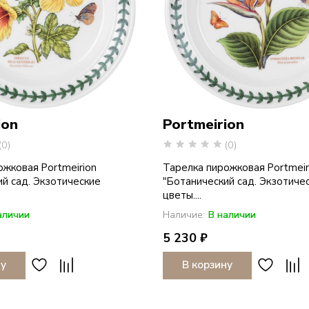
ion
Portmeirion
(0)
(0)
ожковая Portmeirion
Тарелка пирожковая Portmeir
ий сад. Экзотические
"Ботанический сад. Экзотиче
цветы....
аличии
Наличие:
В наличии
5 230 ₽
ну
В корзину