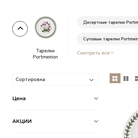
Тарелки
Lenox
Десертные тарелки Portme
–
Суповые тарелки Portmeir
американский
Тарелки
Смотреть все
Portmeirion
фарфор
с
историей
Цена
АКЦИИ