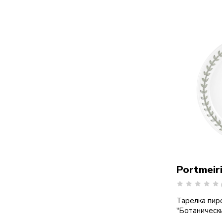
Portmeir
Тарелка пир
"Ботанически