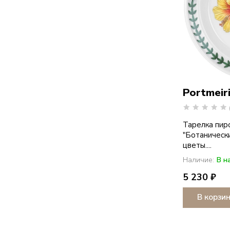
Portmeir
Тарелка пир
"Ботаническ
цветы....
Наличие:
В н
5 230 ₽
В корзи