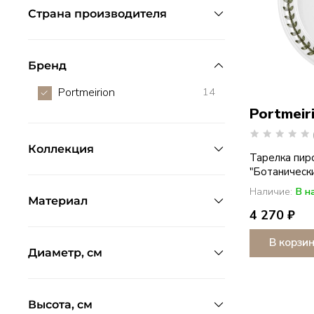
Страна производителя
Бренд
Portmeirion
14
Portmeir
Коллекция
Тарелка пир
"Ботанически
Наличие:
В н
Материал
4 270 ₽
В корзи
Диаметр, см
Высота, см