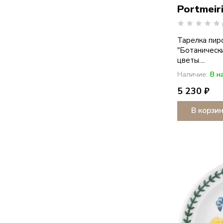
Portmeir
Тарелка пир
"Ботаническ
цветы....
Наличие:
В н
5 230 ₽
В корзи