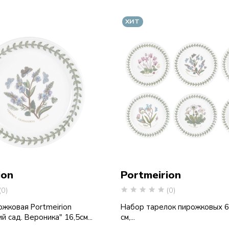
ХИТ
ion
Portmeirion
(0)
(0)
ожковая Portmeirion
Набор тарелок пирожковых 6 
й сад. Вероника" 16,5см...
см,...