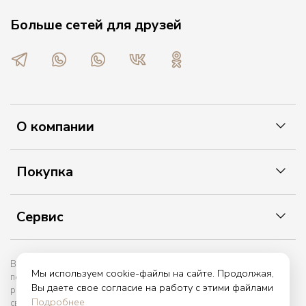
Больше сетей для друзей
О компании
Покупка
Сервис
Вы принимаете условия политики в отношении обработки
Мы используем cookie-файлы на сайте. Продолжая,
персональных данных и пользовательского соглашения каждый
Вы даете свое согласие на работу с этими файлами
раз, когда оставляете свои данные в любой форме обратной
Подробнее
связи на сайте etiket.online