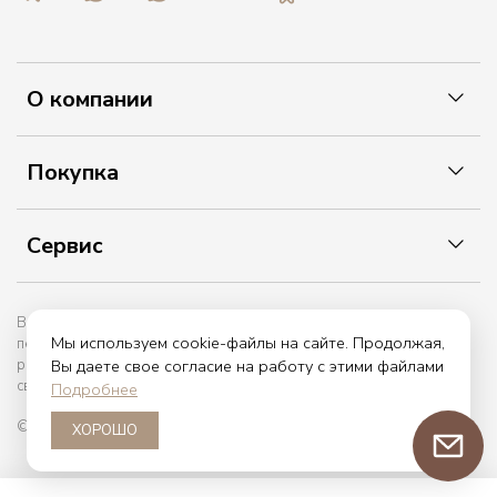
О компании
Покупка
Сервис
Вы принимаете условия политики в отношении обработки
Мы используем cookie-файлы на сайте. Продолжая,
персональных данных и пользовательского соглашения каждый
Вы даете свое согласие на работу с этими файлами
раз, когда оставляете свои данные в любой форме обратной
связи на сайте etiket.online
Подробнее
© 2017 — 2026. etiket.online
ХОРОШО